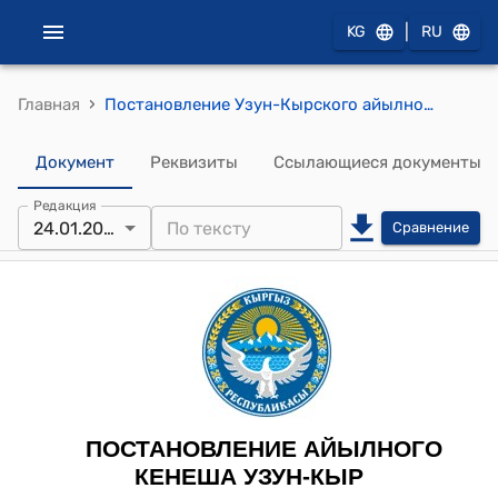
|
KG
RU
›
Главная
Постановление Узун-Кырского айылного кенеша от 24 января 2025 года № 22/IV "Об утверждении состава земельной комиссии по предоставлению в аренду земель Государственного фонда сельскохозяйственных угодий"
Документ
Реквизиты
Ссылающиеся документы
Редакция
24.01.2025
Сравнение