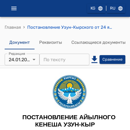
|
KG
RU
›
Главная
Постановление Узун-Кырского от 24 января 2025 года № 23/IV "Об утверждении тарифа на перевозку пассажиров по маршруту №395 село Ленинское Ысык-Атинского района-Бишкек автобекети"
Документ
Реквизиты
Ссылающиеся документы
Редакция
24.01.2025
Сравнение