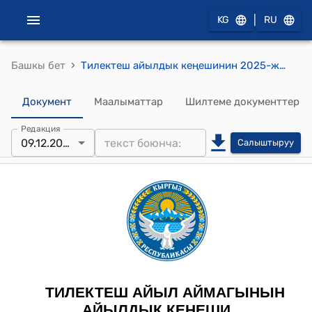
|
KG
RU
›
Башкы бет
Тилектеш айылдык кеңешинин 2025-жылдын 09-декабрындагы №13/7 Тилектеш айыл аймагынын айыл өкмөтүнө караштуу Кен-Жылга айылынын тургуну Кебекова Бурулкандын арызынын негизинде өзүнө тиешелүү жеке менчикте турган бош жер тилкесинин максаттуу багытын мечит куруу үчүн өзгөртүп берүү жөнүндө токтому
Документ
Маалыматтар
Шилтеме документтер
Редакция
09.12.2025
Салыштыруу