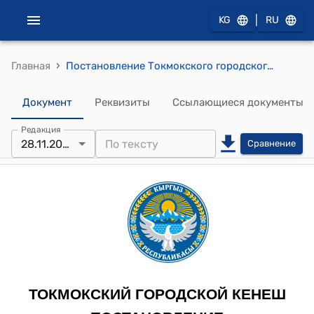
|
KG
RU
›
Главная
Постановление Токмокского городского кенеша от 28 ноября 2025 года № 89/16-6 "О софинансировании проекта "Капитальный ремонт здания ГСВ №1 города Токмок"
Документ
Реквизиты
Ссылающиеся документы
Редакция
28.11.2025
Сравнение