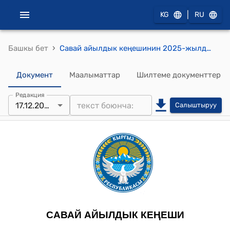
|
KG
RU
›
Башкы бет
Савай айылдык кеңешинин 2025-жылдын 17-декабрындагы № 44 Савай айылдык округунун кеңешинин 2026-жылга иш-планын бекитүү жөнүндө токтому
Документ
Маалыматтар
Шилтеме документтер
Редакция
17.12.2025
Салыштыруу