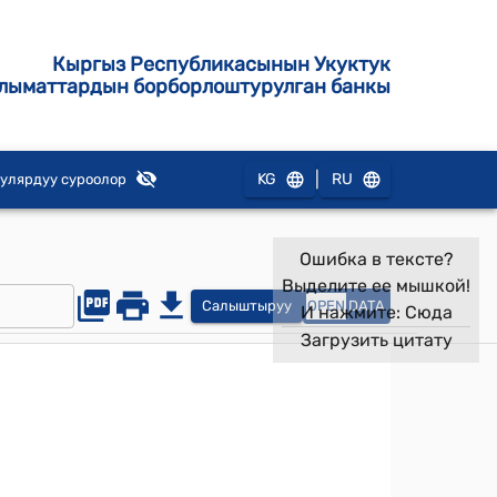
Кыргыз Республикасынын Укуктук
лыматтардын борборлоштурулган банкы
|
KG
RU
улярдуу суроолор
Ошибка в тексте?
Выделите ее мышкой!
Салыштыруу
OPEN
DATA
И нажмите:
Сюда
Загрузить цитату