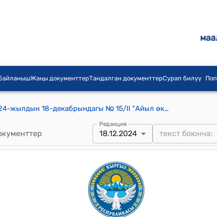
маа
 байланыш
Жаңы документтер
Тандалган документтер
Сурап билүү
Поп
Узун-Кыр айылдык кеңешинин 2024-жылдын 18-декабрындагы № 15/II "Айыл өкмөтүнүн муниципалдык менчигине жер тилкелерин кабыл алууга макулдук берүү жөнүндө" токтому
Редакция
окументтер
18.12.2024