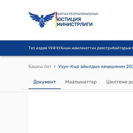
КЫРГЫЗ РЕСПУБЛИКАСЫНЫН
ЮСТИЦИЯ
МИНИСТРЛИГИ
Тез издөө ЧУА
ЧУАнын мамлекеттик реестри
Кайтарым
›
Башкы бет
Документ
Маалыматтар
Шилтеме д