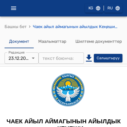
|
KG
RU
›
Башкы бет
Чаек айыл аймагынын айылдык Кеңешинин 2025-жылдын 23-декабрындагы "Нарын облусунун Теңир-Тоо өнүктүрүү фондунан жана Жумгал райондук өнүктүрүү фондунан каржылануучу долбоорлорго макулдук берүү жөнүндө." №6 токтому
Документ
Маалыматтар
Шилтеме документтер
Редакция
23.12.2025
Салыштыруу