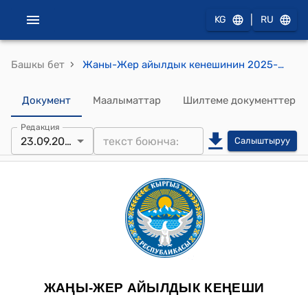
|
KG
RU
›
Башкы бет
Жаны-Жер айылдык кенешинин 2025-жылдын 23-сентябрындагы №49 "Жаңы-Жер айыл аймагына караштуу Достук айылындагы жеке менчик жердин бир бөлүгүнүн багытын өзгөртүү жөнүндө" токтому
Документ
Маалыматтар
Шилтеме документтер
Редакция
23.09.2025
Салыштыруу