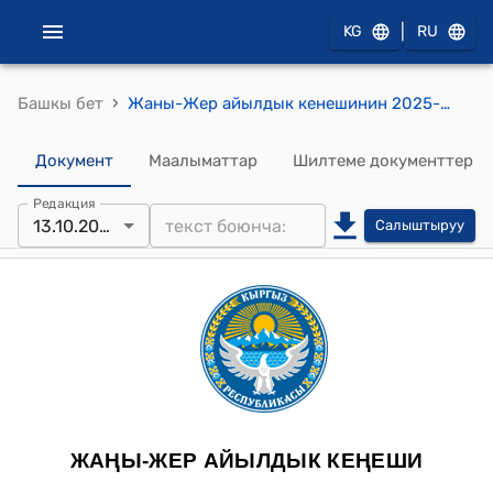
|
KG
RU
›
Башкы бет
Жаны-Жер айылдык кенешинин 2025-жылдын 13-октябрындагы №53 "Жаңы-Жер айыл аймагына караштуу Арка айылындагы жеке менчик жердин багытын өзгөртүү жөнүндө" токтому
Документ
Маалыматтар
Шилтеме документтер
Редакция
13.10.2025
Салыштыруу