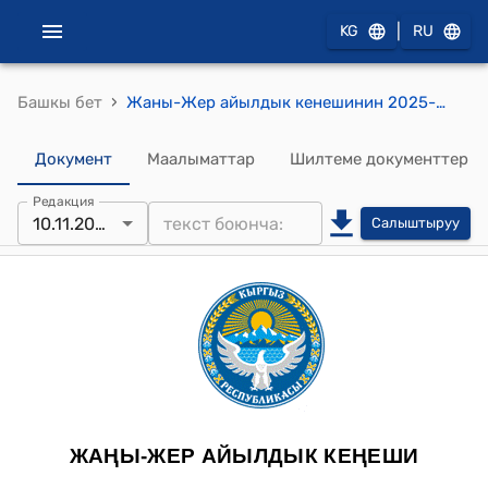
|
KG
RU
›
Башкы бет
Жаны-Жер айылдык кенешинин 2025-жылдын 10-ноябрындагы №58 "Жаңы-Жер айыл аймагына караштуу Жаштык айылындагы жеке менчик жердин багытын өзгөртүү жөнүндө" токтому
Документ
Маалыматтар
Шилтеме документтер
Редакция
10.11.2025
Салыштыруу