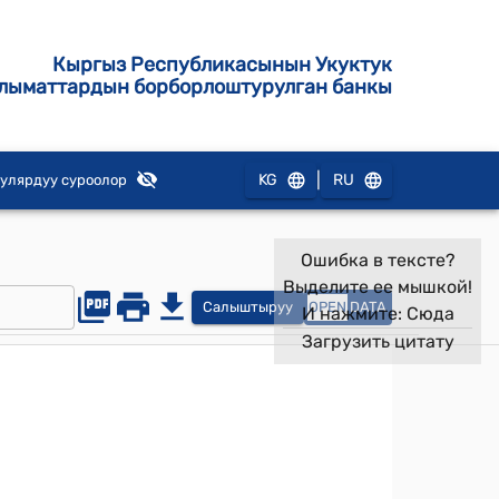
Кыргыз Республикасынын Укуктук
лыматтардын борборлоштурулган банкы
|
KG
RU
улярдуу суроолор
Ошибка в тексте?
Выделите ее мышкой!
Салыштыруу
OPEN
DATA
И нажмите:
Сюда
Загрузить цитату