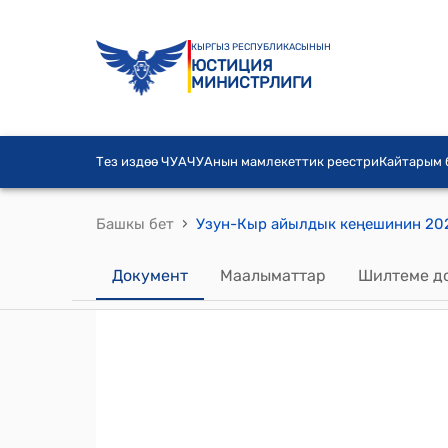
КЫРГЫЗ РЕСПУБЛИКАСЫНЫН
ЮСТИЦИЯ
МИНИСТРЛИГИ
Тез издөө ЧУА
ЧУАнын мамлекеттик реестри
Кайтарым
›
Башкы бет
Документ
Маалыматтар
Шилтеме д