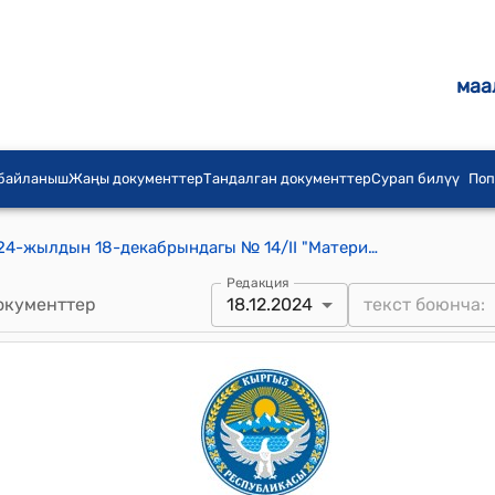
маа
 байланыш
Жаңы документтер
Тандалган документтер
Сурап билүү
Поп
Узун-Кыр айылдык кеңешинин 2024-жылдын 18-декабрындагы № 14/II "Материалдык жардам көрсөтүү жөнүндө" токтому
Редакция
окументтер
18.12.2024