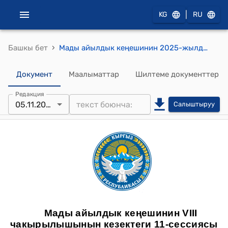
|
KG
RU
›
Башкы бет
Мады айылдык кеңешинин 2025-жылдын 05-ноябрындагы № 11/2 “Мады айыл өкмөтүнүн аппарат кызматкерлеринин жана айылдык кеңештин ишин жогорулатуу максатында кеңселик компьютер жана принтерлерди алуу жөнүндө” токтому
Документ
Маалыматтар
Шилтеме документтер
Редакция
05.11.2025
Салыштыруу