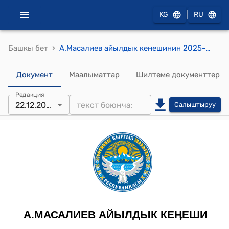
|
KG
RU
›
Башкы бет
А.Масалиев айылдык кенешинин 2025-жылдын 22-декабрындагы №70 "А.Масалиев айыл өкмөтүнүн бюджетинен Исфайрам муниципалдык ишканасына субсидия берүү боюнча Жобону бекитүү жөнүндө" токтому
Документ
Маалыматтар
Шилтеме документтер
Редакция
22.12.2025
Салыштыруу