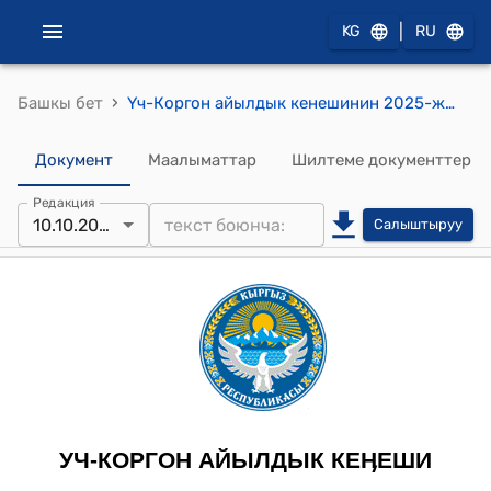
|
KG
RU
›
Башкы бет
Үч-Коргон айылдык кенешинин 2025-жылдын 10-октябрындагы №01-06/12-04 "Үч-Коргон айыл аймагынын Үч-Коргон айылындагы “А.Жомий” атындагы орто мектептин фасадын капиталдык оңдоо жана жашылдандырууга Кыргыз Республикасынын Үлүштүк дем берүүчү грантына даярдалган долбоорду колдоо жөнүндө" токтому
Документ
Маалыматтар
Шилтеме документтер
Редакция
10.10.2025
Салыштыруу