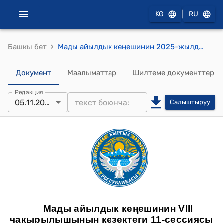
|
KG
RU
›
Башкы бет
Мады айылдык кеңешинин 2025-жылдын 05-ноябрындагы № 11/12 “Тээке айылына фельдшердик-акушердик пункттун курууга макулдук берүү жөнүндө” токтому
Документ
Маалыматтар
Шилтеме документтер
Редакция
05.11.2025
Салыштыруу