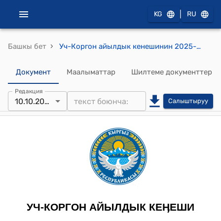
|
KG
RU
›
Башкы бет
Уч-Коргон айылдык кенешинин 2025-жылдын 10-октябрындагы №01-06/12-05 "Үч-Коргон айыл аймагынын Үч-Коргон айылындагы “А.Пушкин” №6 атындагы орто мектептин фасадын темир тосмолорун жана асфальт-бетон төшөөсүн оңдоого Кыргыз Республикасынын Үлүштүк дем берүүчү грантына даярдалган долбоорду колдоо жөнүндө" токтому
Документ
Маалыматтар
Шилтеме документтер
Редакция
10.10.2025
Салыштыруу