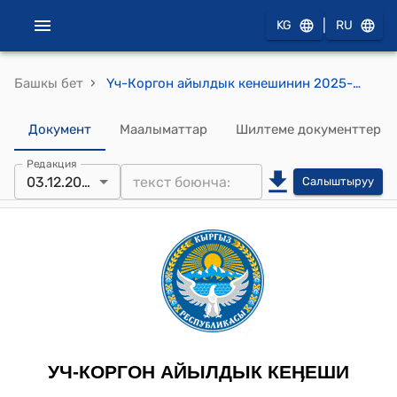
|
KG
RU
›
Башкы бет
Үч-Коргон айылдык кенешинин 2025-жылдын 3-декабрындагы №01-06/13-01 "Үч-Коргон айыл аймагынын айылдык кеңешинин төрагасын шайлоо жөнүндө" токтому.
Документ
Маалыматтар
Шилтеме документтер
Редакция
03.12.2025
Салыштыруу