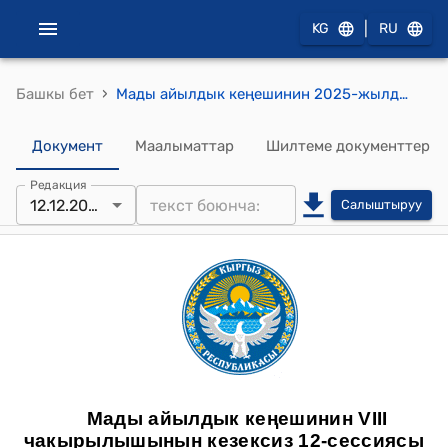
|
KG
RU
›
Башкы бет
Мады айылдык кеңешинин 2025-жылдын 12-декабрындагы № 12/4 “Мады айыл өкмөтүнүн жергиликтүү бюджетинин 2025-жылдын 11 айында кирешелер бөлүгүнө пландалган пландык көрсөткүчтөр ашыкча түшкөн акча каражаттарды бөлүү жөнүндө” токтому
Документ
Маалыматтар
Шилтеме документтер
Редакция
12.12.2025
Салыштыруу