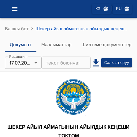
|
KG
RU
›
Башкы бет
Шекер айыл аймагынын айылдык кеңешинин 2025-жылдын 17-июлундагы № 49 "Жеке менчик укуктары боюнча жеке үй куруу үчүн берилген жер участогунун менчигин мыйзамдаштыруу үчүн Кыргыз Республикасынын Жер кодексинин 12-беренесинин негизинде төмөнкү жарандын жер участогун мыйзамдаштыруу жөнүндө" токтому
Документ
Маалыматтар
Шилтеме документтер
Редакция
17.07.2025
Салыштыруу