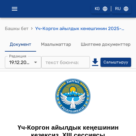
|
KG
RU
›
Башкы бет
Үч-Коргон айылдык кенешгинин 2025-жылдын 19-декабрындагы №01-06/14-02 "Үч-Коргон айыл аймагынын калкын ичүүчү суу менен камсыздоо боюнча кызматына тарифтерди белгилөө жөнүндө" токтому
Документ
Маалыматтар
Шилтеме документтер
Редакция
19.12.2025
Салыштыруу