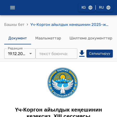
|
KG
RU
›
Башкы бет
Үч-Коргон айылдык кенешинин 2025-жылдын 19-декабрындагы №01-06/14-07 "Кыймылсыз мүлктү муниципалдык менчикке кабыл алууга макулдук берүү жөнүндө" токтому
Документ
Маалыматтар
Шилтеме документтер
Редакция
19.12.2025
Салыштыруу