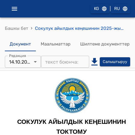
|
KG
RU
›
Башкы бет
Сокулук айылдык кеңешинин 2025-жылдын 14-октябрындагы № 41 "Сокулук айылында жайгашкан борбордук эс алуу багынан коммерциялык багытта ижарага бериле турган жер тилкелеринин баштапкы баасын бекитүү жөнүндө" токтому
Документ
Маалыматтар
Шилтеме документтер
Редакция
14.10.2025
Салыштыруу