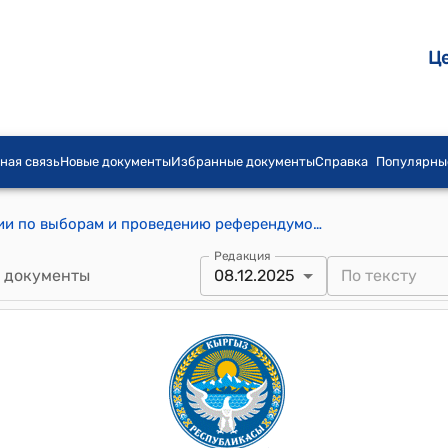
Ц
ная связь
Новые документы
Избранные документы
Справка
Популярны
Постановление Центральной комиссии по выборам и проведению референдумов КР от 8 декабря 2025 года № 183 "О результатах досрочных выборов депутатов Жогорку Кенеша Кыргызской Республики по многомандатному избирательному округу № 21"
Редакция
 документы
08.12.2025