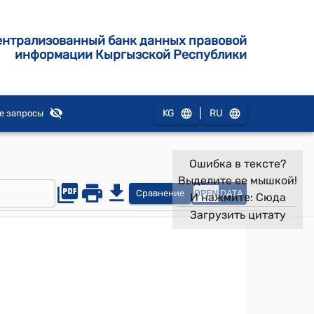
ентрализованный банк данных правовой
информации Кыргызской Республики
|
KG
RU
е запросы
Ошибка в тексте?
Выделите ее мышкой!
Сравнение
OPEN
DATA
И нажмите:
Сюда
Загрузить цитату