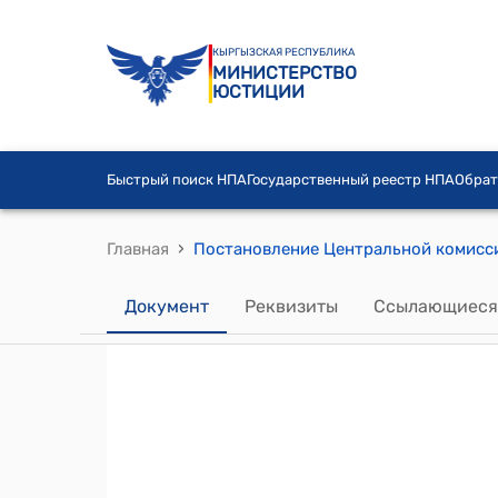
КЫРГЫЗСКАЯ РЕСПУБЛИКА
МИНИСТЕРСТВО
ЮСТИЦИИ
Быстрый поиск НПА
Государственный реестр НПА
Обрат
›
Главная
Документ
Реквизиты
Ссылающиеся