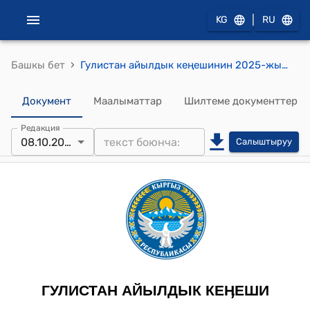
|
KG
RU
›
Башкы бет
Гулистан айылдык кеңешинин 2025-жылдын 8-октябрындагы №9-1 Жергиликтүү курултайларга делегаттарды шайлоо боюнча чогулуштарды жана жыйындарды өткөрүү боюнча токтому
Документ
Маалыматтар
Шилтеме документтер
Редакция
08.10.2025
Салыштыруу