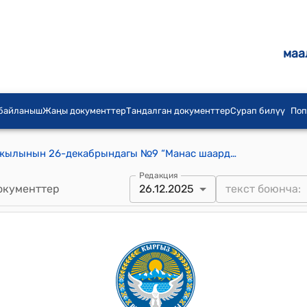
маа
 байланыш
Жаңы документтер
Тандалган документтер
Сурап билүү
Поп
Манас шаардык кеңешинин 2025-жылынын 26-декабрындагы №9 “Манас шаардык кеңешинин 08.12.2025-жылдагы кезектеги XX сессиясынын №9 жана 24.10.2025-жылдагы кезексиз XVIII сессиясынын №2 токтомдоруна өзгөртүү киргизүү жөнүндө” токтому
Редакция
окументтер
26.12.2025