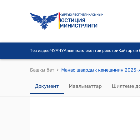
КЫРГЫЗ РЕСПУБЛИКАСЫНЫН
ЮСТИЦИЯ
МИНИСТРЛИГИ
Тез издөө ЧУА
ЧУАнын мамлекеттик реестри
Кайтарым
›
Башкы бет
Документ
Маалыматтар
Шилтеме д