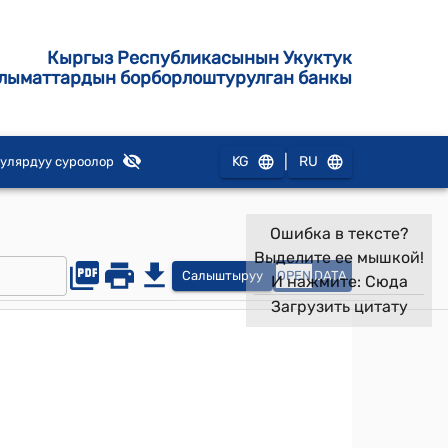
Кыргыз Республикасынын Укуктук
лыматтардын борборлоштурулган банкы
|
KG
RU
улярдуу суроолор
Ошибка в тексте?
Выделите ее мышкой!
Салыштыруу
OPEN
DATA
И нажмите:
Сюда
Загрузить цитату