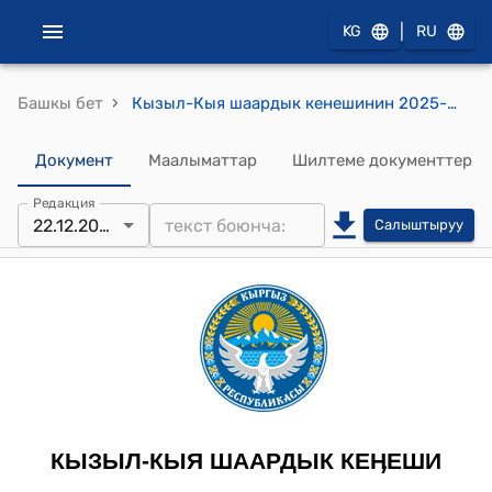
|
KG
RU
›
Башкы бет
Кызыл-Кыя шаардык кенешинин 2025-жылдын 22-декабрындагы №19/76 "Кызыл-Кыя шаарынын Масалиев көчөсүнүн тротуарларын жана лотокторун оңдоо үчүн акча каражатын бөлүү жөнүндө" токтому
Документ
Маалыматтар
Шилтеме документтер
Редакция
22.12.2025
Салыштыруу