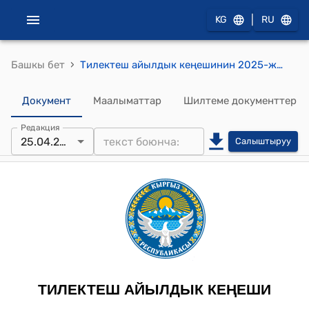
|
KG
RU
›
Башкы бет
Тилектеш айылдык кеңешинин 2025-жылдын 25-апрелиндеги № 8-5 Айыл өкмөттүн аймагындагы мектептердин олимпиадалык көрсөткүчтөрү, ЖРТнын жыйынтыгы жөнүндө токтому
Документ
Маалыматтар
Шилтеме документтер
Редакция
25.04.2025
Салыштыруу