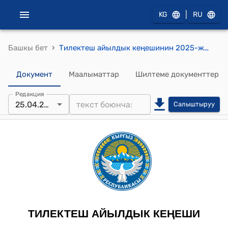
|
KG
RU
›
Башкы бет
Тилектеш айылдык кеңешинин 2025-жылдын 25-апрелиндеги № 8-6 Тилектеш айыл аймагынын калкынын ичүүчү таза сууга болгон акыларынын тарифин бекитүү жөнүндө токтому
Документ
Маалыматтар
Шилтеме документтер
Редакция
25.04.2025
Салыштыруу