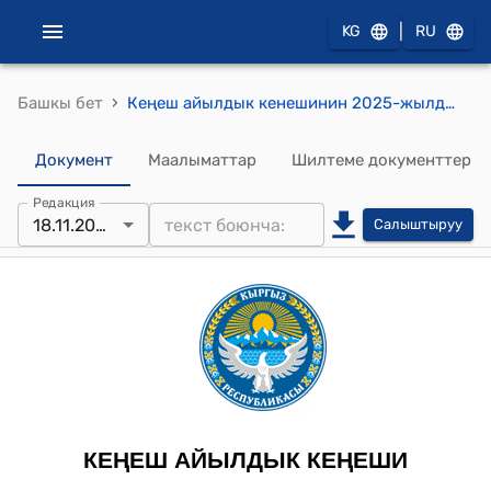
|
KG
RU
›
Башкы бет
Кеңеш айылдык кенешинин 2025-жылдын 18-ноябрындагы № 01-4/13-1 Айыл өкмөтүнүн жергиликтүү бюджетинин тогуз айлыгына карата айылдык кеңештин 2025-жылдын 16-январындагы № 3-4 токтому менен бекитилген бюджетине тактоолор жана толуктоолор киргизүү жөнүндө токтому
Документ
Маалыматтар
Шилтеме документтер
Редакция
18.11.2025
Салыштыруу