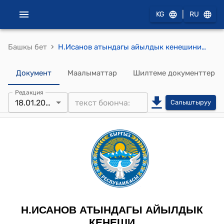
|
KG
RU
›
Башкы бет
Н.Исанов атындагы айылдык кенешинин 2025-жылдын 18-январындагы №3-5 Н. Исанов атындагы айыл өкмөтүнө караштуу мекеме ишканалардын 2025-жылга электр энергиясын пайдалануу лимитин бекитүү жөнүндө токтому
Документ
Маалыматтар
Шилтеме документтер
Редакция
18.01.2025
Салыштыруу