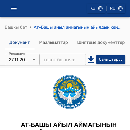
|
KG
RU
›
Башкы бет
Ат-Башы айыл аймагынын айылдык кеңешинин 2025-жылдын 27-ноябрындагы №15-1 "Б. Асыпбековдун жер тилкесин максаттуу пайдалануу багытын өзгөртүү жөнүндө" Токтому
Документ
Маалыматтар
Шилтеме документтер
Редакция
27.11.2025
Салыштыруу