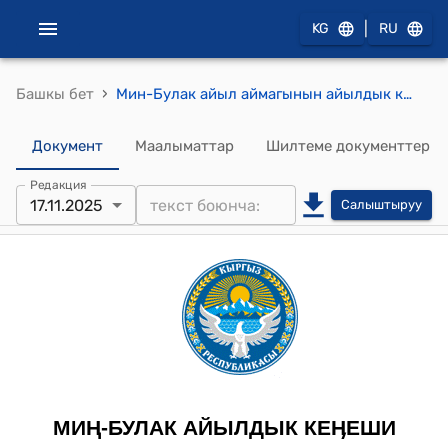
|
KG
RU
›
Башкы бет
Мин-Булак айыл аймагынын айылдык кеңешинин 2025-жылдын 17-ноябрындагы "«Миӊ-Булак муниципалдык» ишканасына 2511 статьясына тиешелүү акча каражатын жылдыруу жɵнүндɵ" №13/88 токтому
Документ
Маалыматтар
Шилтеме документтер
Редакция
17.11.2025
Салыштыруу