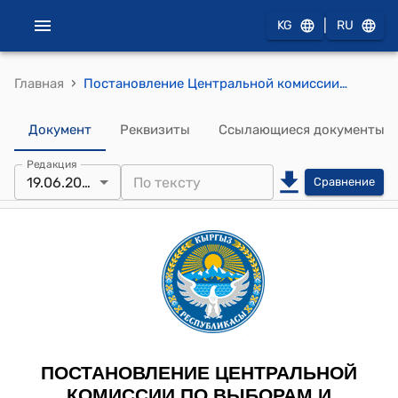
|
KG
RU
›
Главная
Постановление Центральной комиссии по выборам и проведению референдумов КР от 19 июня 2024 года № 71 "Об утверждении решений Бишкекской, Жайылской, Джалал-Абадской, Чон-Алайской, Жети-Огузской и Баткенской территориальных избирательных комиссий о досрочном прекращении полномочий некоторых депутатов местных кенешей, исключении зарегистрированных кандидатов из списка кандидатов в депутаты и о передаче вакантных мандатов кандидатам в депутаты местных кенешей Кыргызской Республики"
Документ
Реквизиты
Ссылающиеся документы
Редакция
19.06.2024
Сравнение