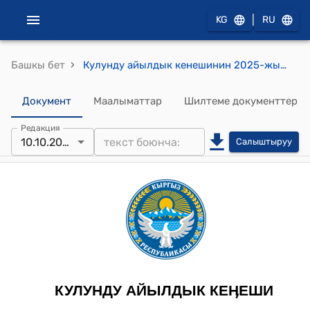
|
KG
RU
›
Башкы бет
Кулунду айылдык кенешинин 2025-жылдын 10-октябрындагы №89 “Кулунду айыл өкмөтүнүн 2025-жылдын жергиликтүү бюджетинин кээ бир чыгаша беренелерине өзгөртүү киргизүү жөнүндө” токтому
Документ
Маалыматтар
Шилтеме документтер
Редакция
10.10.2025
Салыштыруу