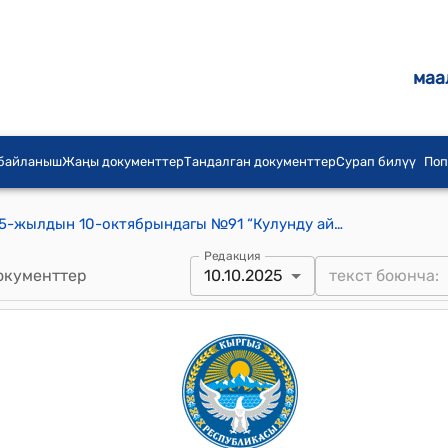
маа
 байланыш
Жаңы документтер
Тандалган документтер
Сурап билүү
Поп
Кулунду айылдык кенешинин 2025-жылдын 10-октябрындагы №91 “Кулунду айыл өкмөтүнүн 2025-жылдын жергиликтүү бюджетинин кээ бир чыгаша беренелерине өзгөртүү киргизүү жөнүндө” токтому
Редакция
окументтер
10.10.2025