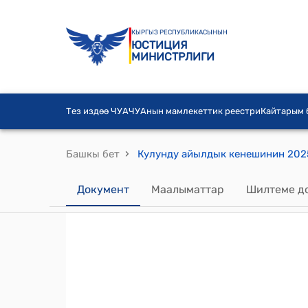
КЫРГЫЗ РЕСПУБЛИКАСЫНЫН
ЮСТИЦИЯ
МИНИСТРЛИГИ
Тез издөө ЧУА
ЧУАнын мамлекеттик реестри
Кайтарым
›
Башкы бет
Документ
Маалыматтар
Шилтеме д