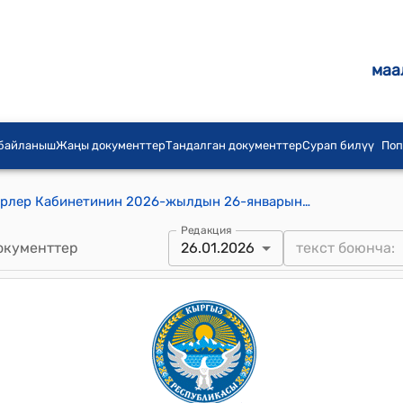
маа
 байланыш
Жаңы документтер
Тандалган документтер
Сурап билүү
Поп
Кыргыз Республикасынын Министрлер Кабинетинин 2026-жылдын 26-январындагы № 26 "Кыргыз Республикасынын Министрлер Кабинетинин 2025-жылдын 7-февралындагы № 64 "Илимий жана илимий-техникалык уюмдардын кызматкерлерине эмгек акы төлөө шарттары жана штаттык саны жөнүндө" токтомуна өзгөртүү киргизүү тууралуу" токтому
Редакция
окументтер
26.01.2026