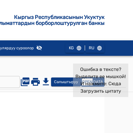
Кыргыз Республикасынын Укуктук
лыматтардын борборлоштурулган банкы
|
KG
RU
улярдуу суроолор
Ошибка в тексте?
Выделите ее мышкой!
Салыштыруу
OPEN
DATA
И нажмите:
Сюда
Загрузить цитату