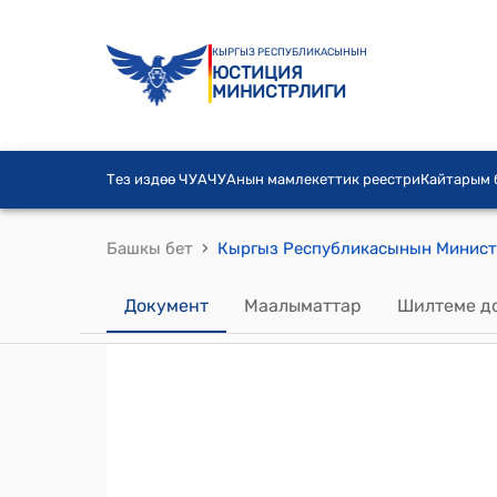
КЫРГЫЗ РЕСПУБЛИКАСЫНЫН
ЮСТИЦИЯ
МИНИСТРЛИГИ
Тез издөө ЧУА
ЧУАнын мамлекеттик реестри
Кайтарым
›
Башкы бет
Документ
Маалыматтар
Шилтеме д