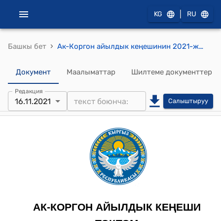
|
KG
RU
›
Башкы бет
Ак-Коргон айылдык кеңешинин 2021-жылдын 16-ноябрындагы № 6-3 "Ак-Коргон айыл өкмөтүнүн 2022-2023-2024-жылдарга карата жергиликтүү бюджеттин жана атайын төлөм каражаттарын киреше жана чыгаша бөлүгүнүн божомолдуу долборун бекитүү жөнүндө" токтому
Документ
Маалыматтар
Шилтеме документтер
Редакция
16.11.2021
Салыштыруу