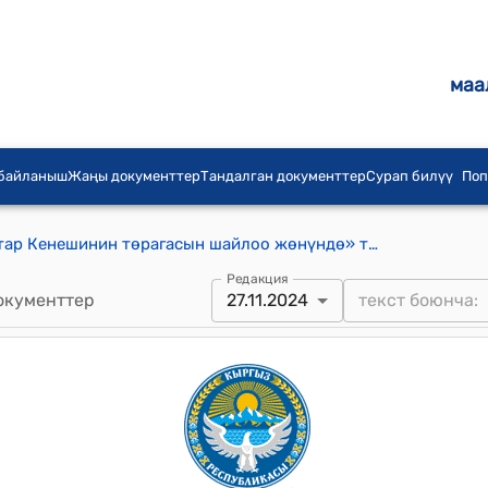
маа
 байланыш
Жаңы документтер
Тандалган документтер
Сурап билүү
Поп
«Шамалдуу-Сай шаардык депутаттар Кенешинин төрагасын шайлоо жөнүндө» токтому
Редакция
окументтер
27.11.2024