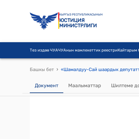
КЫРГЫЗ РЕСПУБЛИКАСЫНЫН
ЮСТИЦИЯ
МИНИСТРЛИГИ
Тез издөө ЧУА
ЧУАнын мамлекеттик реестри
Кайтарым
›
Башкы бет
Документ
Маалыматтар
Шилтеме д