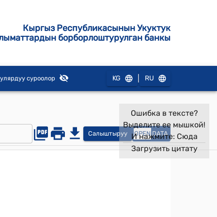
Кыргыз Республикасынын Укуктук
лыматтардын борборлоштурулган банкы
|
KG
RU
улярдуу суроолор
Ошибка в тексте?
Выделите ее мышкой!
Салыштыруу
OPEN
DATA
И нажмите:
Сюда
Загрузить цитату