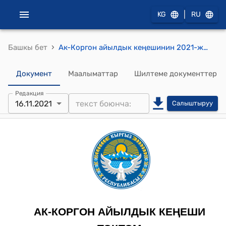
|
KG
RU
›
Башкы бет
Ак-Коргон айылдык кеңешинин 2021-жылдын 16-ноябрындагы № 6-6 "Ак-Коргон айыл аймагынын Ак-Коргон айылындагы № 29-“Кызгалдак” МЧББнүн директору Д.Абдуллаеванын арызын кароо жөнүндө" токтому
Документ
Маалыматтар
Шилтеме документтер
Редакция
16.11.2021
Салыштыруу