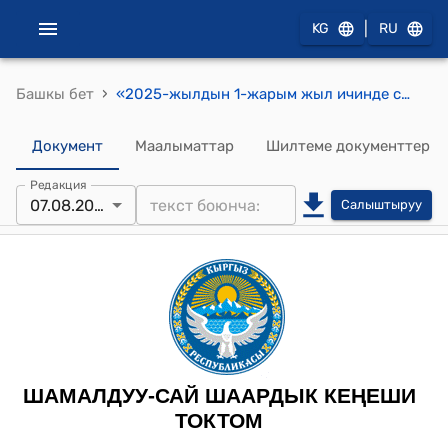
|
KG
RU
›
Башкы бет
«2025-жылдын 1-жарым жыл ичинде салык жыйымдарынын аткарылышы жана жергиликтүү бюджетти толуктоодо шаардык салык башкармалыгынын жүргүзгөн иштери боюнча шаардык салык башкармалыгынын маалыматы» токтому
Документ
Маалыматтар
Шилтеме документтер
Редакция
07.08.2025
Салыштыруу