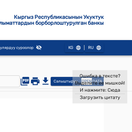
Кыргыз Республикасынын Укуктук
лыматтардын борборлоштурулган банкы
|
KG
RU
улярдуу суроолор
Ошибка в тексте?
Салыштыруу
OPEN
DATA
Выделите ее мышкой!
И нажмите:
Сюда
Загрузить цитату