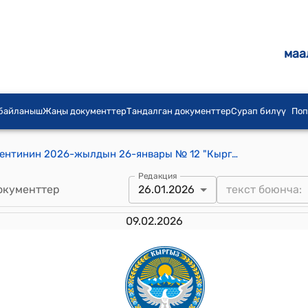
маа
 байланыш
Жаңы документтер
Тандалган документтер
Сурап билүү
Поп
Кыргыз Республикасынын Президентинин 2026-жылдын 26-январы № 12 "Кыргыз Республикасынын Президентинин 2017-жылдын 31-январындагы № 17 “Кыргыз Республикасынын Мамлекеттик жана муниципалдык кызмат орундарынын реестрин бекитүү жөнүндө” Жарлыгына өзгөртүүлөрдү киргизүү тууралуу" Жарлыгы
Редакция
окументтер
26.01.2026
09.02.2026