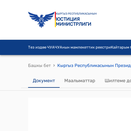
КЫРГЫЗ РЕСПУБЛИКАСЫНЫН
ЮСТИЦИЯ
МИНИСТРЛИГИ
Тез издөө ЧУА
ЧУАнын мамлекеттик реестри
Кайтарым
›
Башкы бет
Документ
Маалыматтар
Шилтеме д