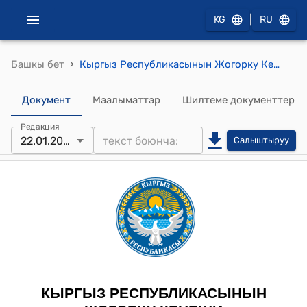
|
KG
RU
›
Башкы бет
Кыргыз Республикасынын Жогорку Кеңешинин 2026-жылдын 22-январындагы № 87-VIII "Мамлекеттик сатып алуулар жөнүндө" Кыргыз Республикасынын Мыйзамына өзгөртүүлөрдү киргизүү тууралуу" Кыргыз Республикасынын Мыйзамынын долбоорун экинчи окууда кабыл алуу жөнүндө" токтому
Документ
Маалыматтар
Шилтеме документтер
Редакция
22.01.2026
Салыштыруу