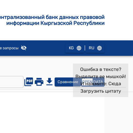
ентрализованный банк данных правовой
информации Кыргызской Республики
|
KG
RU
е запросы
Ошибка в тексте?
Выделите ее мышкой!
Сравнение
OPEN
DATA
И нажмите:
Сюда
Загрузить цитату