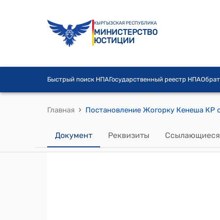
КЫРГЫЗСКАЯ РЕСПУБЛИКА
МИНИСТЕРСТВО
ЮСТИЦИИ
Быстрый поиск НПА
Государственный реестр НПА
Обрат
›
Главная
Документ
Реквизиты
Ссылающиеся