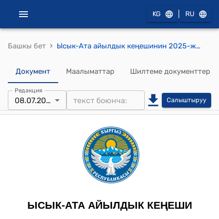
|
KG
RU
›
Башкы бет
Ысык-Ата айылдык кеңешинин 2025-жылдын 8-июлундагы № 33/IX-29 "Кебек-Бий айылындагы №615-2,80га, №616-1,80га Контурларындагы жер тилкелеринин генералдык планынын “корректурасын” бекитип берүү жөнүндө" токтому
Документ
Маалыматтар
Шилтеме документтер
Редакция
08.07.2025
Салыштыруу