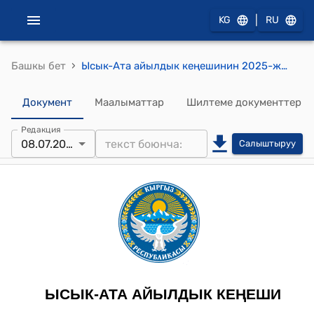
|
KG
RU
›
Башкы бет
Ысык-Ата айылдык кеңешинин 2025-жылдын 08-июлундагы № 37/IX-29 "Ысык-Ата айыл өкмөтүнүн аймагында кыймылсыз мүлккө чыккан салыкты жана айыл чарба багытындагы эмес жерлерди колдонуу үчүн жер салыгынын чөлкөмдүк коэффициентин Кз аныктоо жөнүндө" токтому
Документ
Маалыматтар
Шилтеме документтер
Редакция
08.07.2025
Салыштыруу