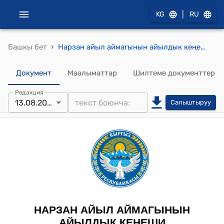
|
KG
RU
›
Башкы бет
Нарзан айыл аймагынын айылдык кеңешинин 2025-жылдын 13 августундагы № 01-3/38 «Нарзан айыл өкмөтүнүн башчысынын 2025-жылдын биринчи жарым жылдыгында аткарылган иштери жөнүндө отчету» токтому
Документ
Маалыматтар
Шилтеме документтер
Редакция
13.08.2025
Салыштыруу