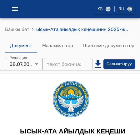
|
KG
RU
›
Башкы бет
Ысык-Ата айылдык кеңешинин 2025-жылдын 8-июлундагы № 41/IX-29 "Демөөрчүлөр аркылуу Ысык-Ата айыл аймагынын Алмалуу айылынын Осмонкул Бөлөбалаев атындагы жалпы билим берүү мектебинин 3-кабатын капиталдык оңдоодон өткөрүү жана жалпы мектептин жылытуу системасын орнотуу жана от калоо жайын капиталдык оңдоодон өткөрүү жана Ысык-Ата айыл өкмөтүнүн 2025-жылдын социалдык-экономикалык өнүгүү программасына өзгөртүү киргизгенге макулдук берүү жөнүндө" токтому
Документ
Маалыматтар
Шилтеме документтер
Редакция
08.07.2025
Салыштыруу