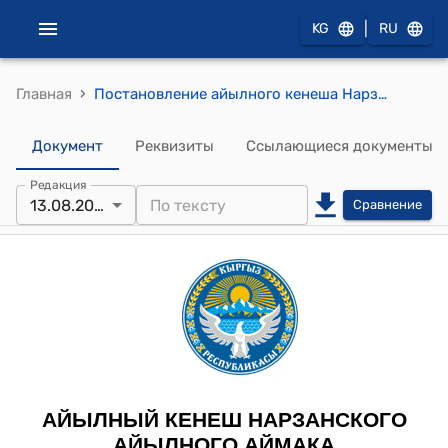
|
KG
RU
›
Главная
Постановление айылного кенеша Нарзанского айылного аймака от 13 августа 2025 года № 01-3/46 "Об утверждении Положения о порядке присвоения почётных званий в Нарзанском айылном аймаке"
Документ
Реквизиты
Ссылающиеся документы
Редакция
13.08.2025
Сравнение