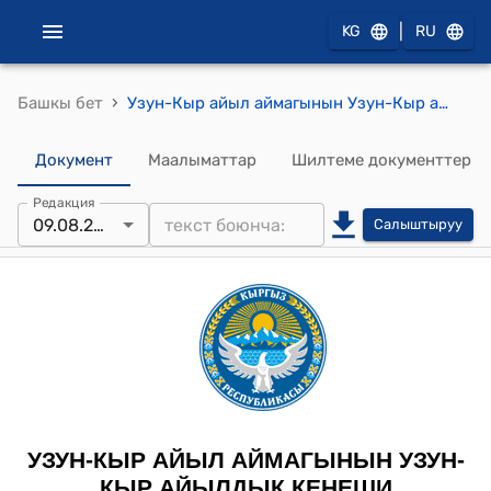
|
KG
RU
›
Башкы бет
Узун-Кыр айыл аймагынын Узун-Кыр айылдык кеңешинин 2024-жылдын 9-августу № 35/ VIII "Айыл өкмөтүнүн муниципалдык менчигине короо жай алдындагы жер тилкесин кабыл алууга макулдук берүү жөнүндө" токтому
Документ
Маалыматтар
Шилтеме документтер
Редакция
09.08.2024
Салыштыруу