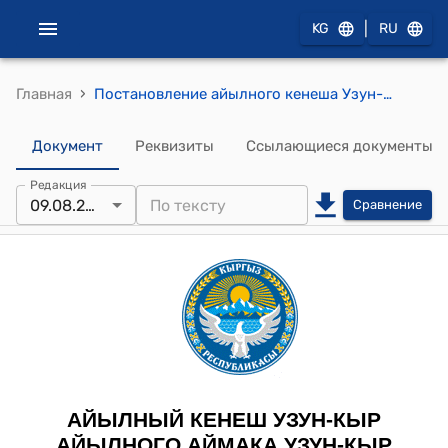
|
KG
RU
›
Главная
Постановление айылного кенеша Узун-Кыр айылного аймака Узун-Кыр от 9 августа 2025 года № 35/ VIII "О даче согласия на принятие в муниципальную собственность айыл окмоту приусадебного земельного участка”
Документ
Реквизиты
Ссылающиеся документы
Редакция
09.08.2024
Сравнение